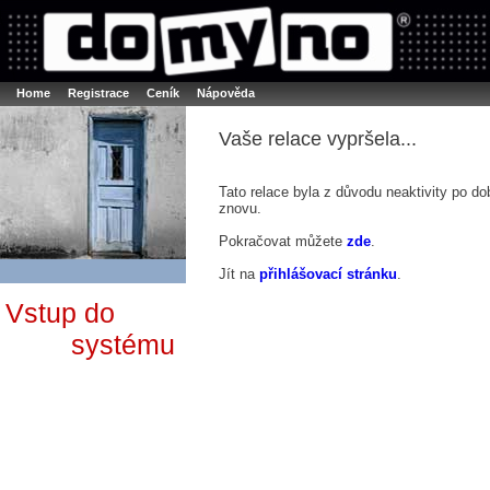
Booker online rezerva�n� syst�m
Nower systems s.r.o - Online rezerv
Rezervujse - Port�l pro online rezervace sportu
Sports booking system
Home
Registrace
Ceník
Nápověda
Vaše relace vypršela...
Tato relace byla z důvodu neaktivity po do
znovu.
Pokračovat můžete
zde
.
Jít na
přihlášovací stránku
.
Vstup do
systému