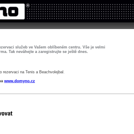
tems s.r.o - Online rezerva�n� syst�my
u
Sports booking system
ezervaci služeb ve Vašem oblíbeném centru. Vše je velmi
rma. Tak neváhejte a zaregistrujte se ještě dnes.
o rezervaci na Tenis a Beachvolejbal.
 na
www.domyno.cz