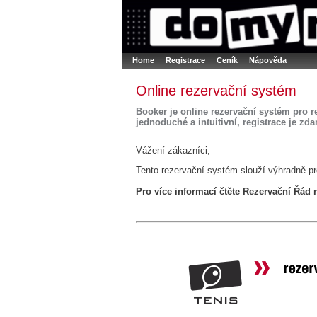
Booker online rezerva�n� syst�m
Nower sys
Rezervujse - Port�l pro online rezervace sport
Home
Registrace
Ceník
Nápověda
Online rezervační systém
Booker je online rezervační systém pro r
jednoduché a intuitivní, registrace je zda
Vážení zákazníci,
Tento rezervační systém slouží výhradně pr
Pro více informací čtěte Rezervační Řád