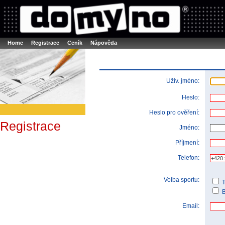
Booker online rezerva�n� syst�m
Nower systems s.r.o - Online rezerv
Rezervujse - Port�l pro online rezervace sportu
Sports booking system
Home
Registrace
Ceník
Nápověda
Uživ. jméno:
Heslo:
Heslo pro ověření:
Registrace
Jméno:
Příjmení:
Telefon:
Volba sportu:
T
B
Email: