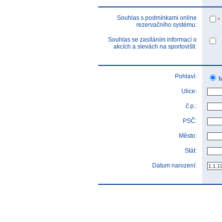
Souhlas s podmínkami online
*
rezervačního systému:
Souhlas se zasíláním informací o
akcích a slevách na sportovišti:
Pohlaví:
M
Ulice:
č.p.:
PSČ:
Město:
Stát:
Datum narození: