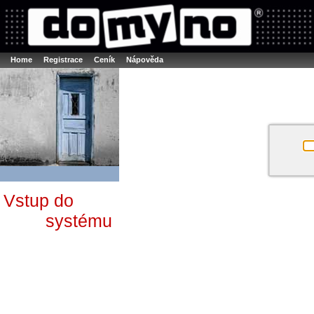
Booker online rezerva�n� syst�m
Nower systems s.r.o - Online rezerv
Rezervujse - Port�l pro online rezervace sportu
Sports booking system
Home
Registrace
Ceník
Nápověda
Vstup do
systému