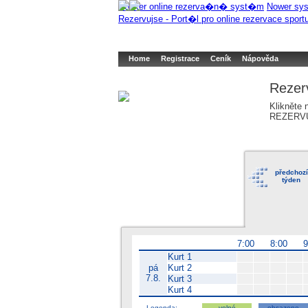
Booker online rezerva�n� syst�m
Nower sys
Rezervujse - Port�l pro online rezervace sport
Home
Registrace
Ceník
Nápověda
Rezer
Klikněte 
REZERV
předchozí
týden
7:00
8:00
Kurt 1
pá
Kurt 2
7.8.
Kurt 3
Kurt 4
Legenda:
volné
obsazeno