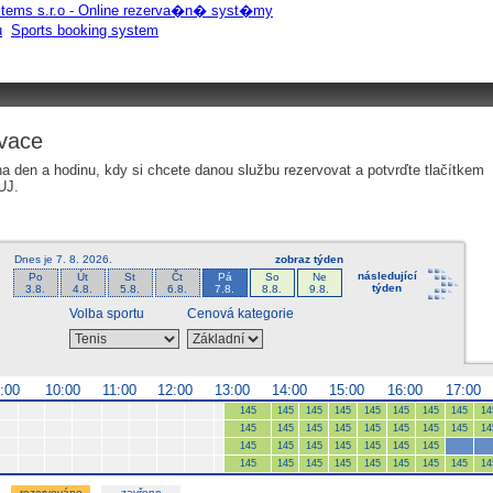
tems s.r.o - Online rezerva�n� syst�my
u
Sports booking system
vace
na den a hodinu, kdy si chcete danou službu rezervovat a potvrďte tlačítkem
UJ.
Dnes je
7. 8. 2026
.
zobraz týden
následující
Po
Út
St
Čt
Pá
So
Ne
týden
3.8.
4.8.
5.8.
6.8.
7.8.
8.8.
9.8.
Volba sportu
Cenová kategorie
9:00
10:00
11:00
12:00
13:00
14:00
15:00
16:00
17:00
145
145
145
145
145
145
145
145
14
145
145
145
145
145
145
145
145
14
145
145
145
145
145
145
145
145
145
145
145
145
145
145
145
14
rezervováno
zavřeno