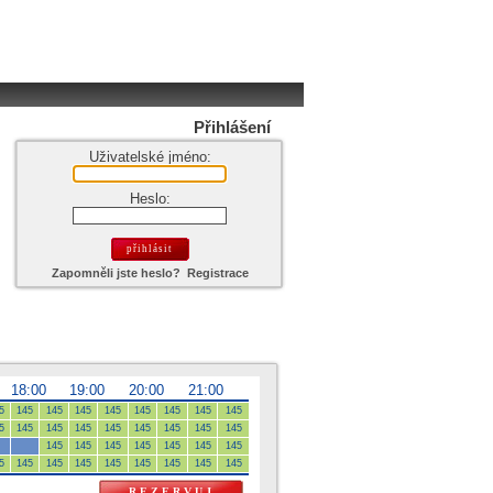
uživatel:
nepřihlášen
Přihlášení
Uživatelské jméno:
Heslo:
Zapomněli jste heslo?
Registrace
18:00
19:00
20:00
21:00
5
145
145
145
145
145
145
145
145
5
145
145
145
145
145
145
145
145
145
145
145
145
145
145
145
5
145
145
145
145
145
145
145
145