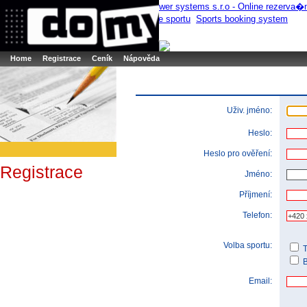
Booker online rezerva�n� syst�m
Nower systems s.r.o - Online rezerv
Rezervujse - Port�l pro online rezervace sportu
Sports booking system
Home
Registrace
Ceník
Nápověda
Uživ. jméno:
Heslo:
Heslo pro ověření:
Registrace
Jméno:
Příjmení:
Telefon:
Volba sportu:
T
B
Email: