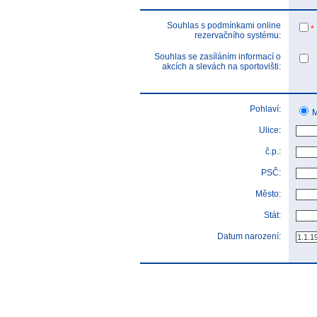
Souhlas s podmínkami online
*
rezervačního systému:
Souhlas se zasíláním informací o
akcích a slevách na sportovišti:
Pohlaví:
M
Ulice:
č.p.:
PSČ:
Město:
Stát:
Datum narození: