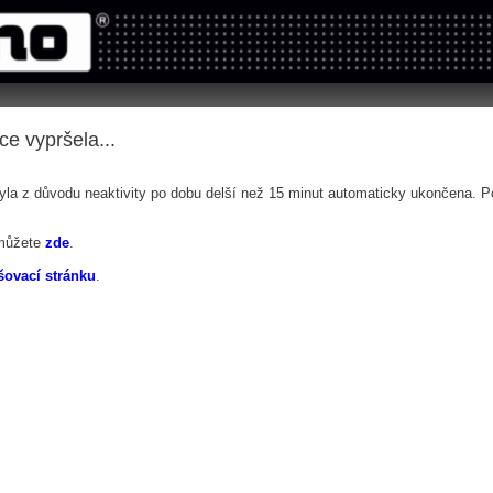
tems s.r.o - Online rezerva�n� syst�my
u
Sports booking system
ce vypršela...
byla z důvodu neaktivity po dobu delší než 15 minut automaticky ukončena. Pok
můžete
zde
.
šovací stránku
.