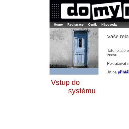
Booker online rezerva�n� syst�m
Nower sys
Rezervujse - Port�l pro online rezervace sport
Home
Registrace
Ceník
Nápověda
Vaše rela
Tato relace 
znovu.
Pokračovat 
Jít na
přihlá
Vstup do
systému