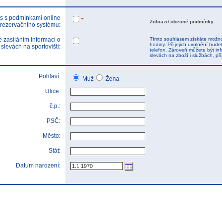
s s podmínkami online
*
Zobrazit obecné podmínky
rezervačního systému:
 zasíláním informací o
Tímto souhlasem získáte možnos
hodiny. Při jejich uvolnění bu
 slevách na sportovišti:
telefon. Zároveň můžete být inf
slevách na zboží i službách, p
Pohlaví:
Muž
Žena
Ulice:
č.p.:
PSČ:
Město:
Stát:
Datum narození: