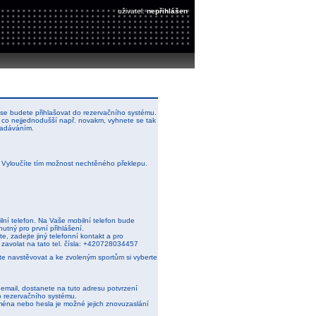
uživatel:
nepřihlášen
se budete přihlašovat do rezervačního systému.
 co nejjednodušší např. novakm, vyhnete se tak
zadáváním.
. Vyloučíte tím možnost nechtěného překlepu.
lní telefon. Na Vaše mobilní telefon bude
nutný pro první přihlášení.
e, zadejte jiný telefonní kontakt a pro
 zavolat na tato tel. čísla: +420728034457
ete navstěvovat a ke zvoleným sportům si vyberte
j email, dostanete na tuto adresu potvrzení
o rezervačního systému.
ména nebo hesla je možné jejich znovuzaslání