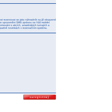
t rezervovat se jako náhradník na již obsazené
dete upozorněni SMS zprávou na Váš mobilní
ormováni o akcích, amatérských turnajích a
řípadně novinkách v rezervačním systému.