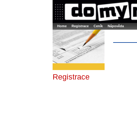
Booker online rezerva�n� syst�m
Nower sys
Rezervujse - Port�l pro online rezervace sport
Home
Registrace
Ceník
Nápověda
Registrace