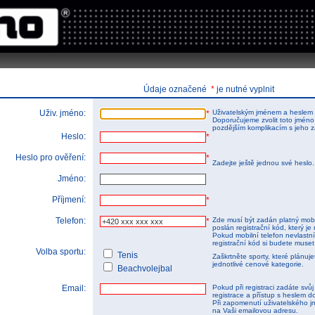
tems s.r.o - Online rezerva�n� syst�my
u
Sports booking system
Údaje označené
*
je nutné vyplnit
Uživ. jméno:
Uživatelským jménem a heslem 
*
Doporučujeme zvolit toto jméno
pozdějším komplikacím s jeho 
Heslo:
*
Heslo pro ověření:
*
Zadejte ještě jednou své heslo
Jméno:
Příjmení:
*
Telefon:
Zde musí být zadán platný mobi
*
poslán registrační kód, který je 
Pokud mobilní telefon nevlastnít
registrační kód si budete muset
Volba sportu:
Tenis
Zaškrtněte sporty, které plánuj
jednotlivé cenové kategorie.
Beachvolejbal
Email:
Pokud při registraci zadáte svů
registrace a přístup s heslem d
Při zapomenutí uživatelského j
na Vaši emailovou adresu.