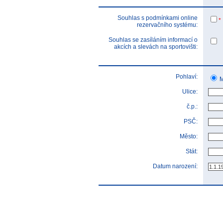
Souhlas s podmínkami online
*
rezervačního systému:
Souhlas se zasíláním informací o
akcích a slevách na sportovišti:
Pohlaví:
M
Ulice:
č.p.:
PSČ:
Město:
Stát:
Datum narození: