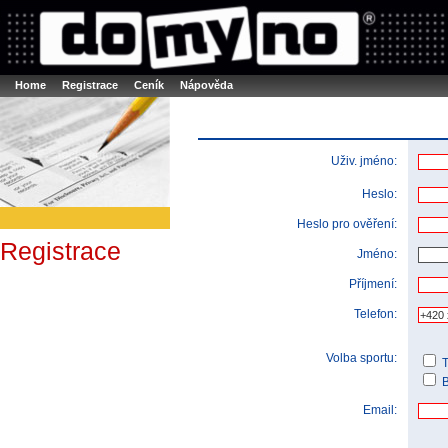
Booker online rezerva�n� syst�m
Nower systems s.r.o - Online rezerv
Rezervujse - Port�l pro online rezervace sportu
Sports booking system
Home
Registrace
Ceník
Nápověda
Uživ. jméno:
Heslo:
Heslo pro ověření:
Registrace
Jméno:
Příjmení:
Telefon:
Volba sportu:
T
B
Email: