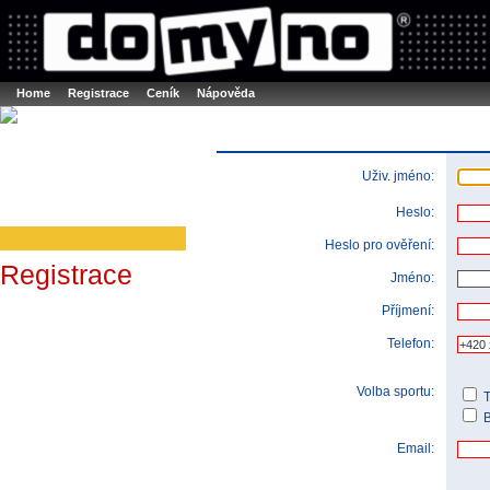
Booker online rezerva�n� syst�m
Nower systems s.r.o - Online rezerv
Rezervujse - Port�l pro online rezervace sportu
Sports booking system
Home
Registrace
Ceník
Nápověda
Uživ. jméno:
Heslo:
Heslo pro ověření:
Registrace
Jméno:
Příjmení:
Telefon:
Volba sportu:
T
B
Email: