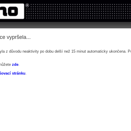
tems s.r.o - Online rezerva�n� syst�my
u
Sports booking system
ce vypršela...
byla z důvodu neaktivity po dobu delší než 15 minut automaticky ukončena. Pok
můžete
zde
.
šovací stránku
.