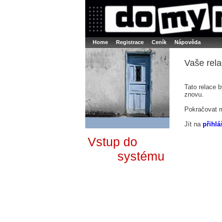
Booker online rezerva�n� syst�m
Nower sys
Rezervujse - Port�l pro online rezervace sport
Home
Registrace
Ceník
Nápověda
Vaše rela
Tato relace 
znovu.
Pokračovat 
Jít na
přihlá
Vstup do
systému